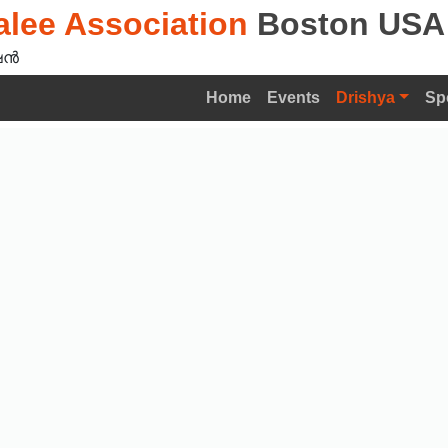
lee Association
Boston USA
ൻ‍
Home
Events
Drishya
Sp