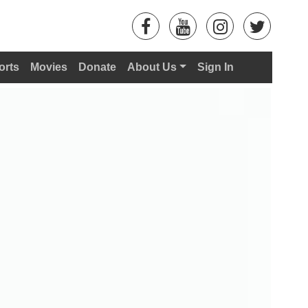
orts
Movies
Donate
About Us
Sign In